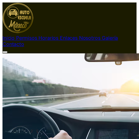
Inicio
Permisos
Horarios
Enlaces
Nosotros
Galería
Contacto