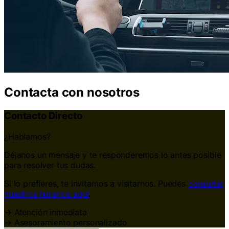
Contacta con nosotros
Contacto Directo
¿Hablamos?
Déjanos un mensaje y te responderemos lo antes posible
para resolver tus dudas.
Si lo prefieres, te invitamos a visitarnos. Puedes
consultar
nuestros horarios aquí
.
→
Atención inmediata
→
Asesoramiento personalizado