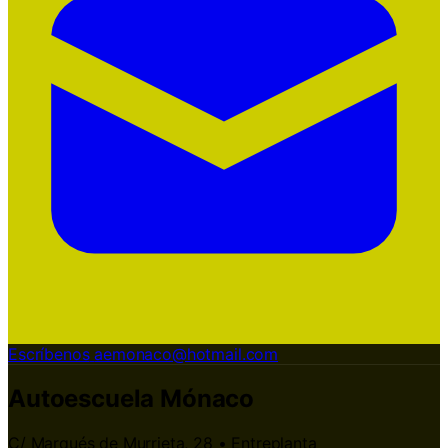
Escríbenos
aemonaco@hotmail.com
Autoescuela Mónaco
C/ Marqués de Murrieta, 28 • Entreplanta